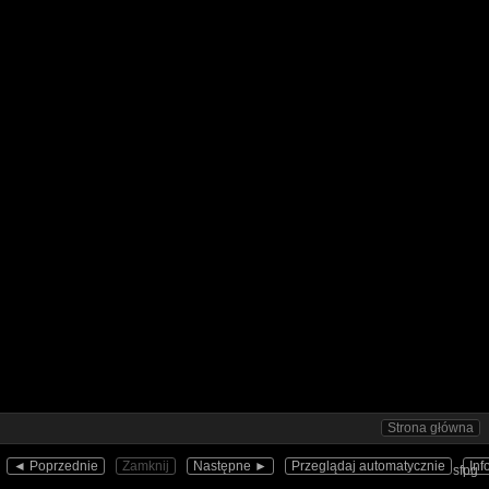
Strona główna
◄︎ Poprzednie
Zamknij
Następne ►︎
Przeglądaj automatycznie
Inf
sfpg